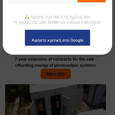
Αφήστε ένα like ή τα σχόλια σας
Η γνώμη σας μας βοηθά να γίνουμε καλύτεροι!
Αφήστε κριτική στο Google
7-year extension of contracts for the sale -
offsetting energy of photovoltaic systems
More info