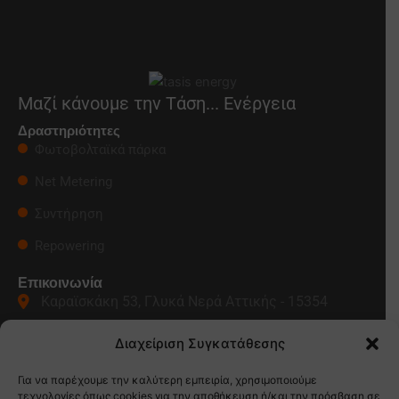
Μαζί κάνουμε την Τάση... Ενέργεια
Δραστηριότητες
Φωτοβολταϊκά πάρκα
Net Metering
Συντήρηση
Repowering
Επικοινωνία
Καραϊσκάκη 53, Γλυκά Νερά Αττικής - 15354
210 66 55 540
Διαχείριση Συγκατάθεσης
info@tasisenergy.gr
Για να παρέχουμε την καλύτερη εμπειρία, χρησιμοποιούμε
τεχνολογίες όπως cookies για την αποθήκευση ή/και την πρόσβαση σε