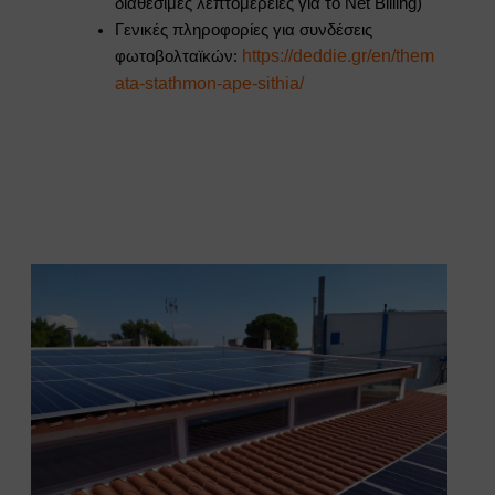
διαθέσιμες λεπτομέρειες για το Net Billing)
Γενικές πληροφορίες για συνδέσεις
https://deddie.gr/en/them
φωτοβολταϊκών:
ata-stathmon-ape-sithia/