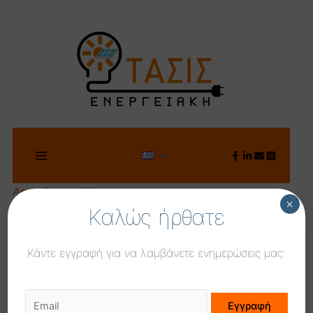
Μετάβαση
στο
περιεχόμενο
Main
Εναλλαγή
Menu
Αρχική
Net Billing
μενού
×
Καλώς ήρθατε
Κάντε εγγραφή για να λαμβάνετε ενημερώσεις μας: