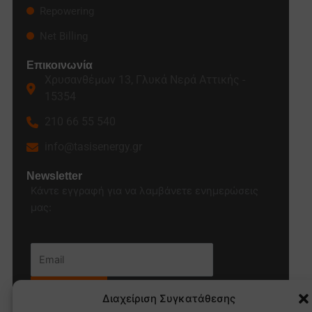
Repowering
Net Billing
Επικοινωνία
Χρυσανθέμων 13, Γλυκά Νερά Αττικής -
15354
210 66 55 540
info@tasisenergy.gr
Newsletter
Κάντε εγγραφή για να λαμβάνετε ενημερώσεις
μας:
Διαχείριση Συγκατάθεσης