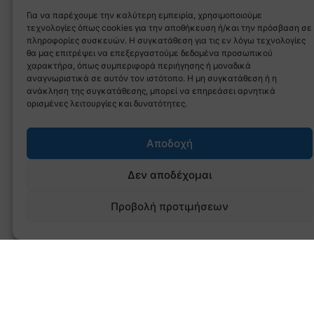
Για να παρέχουμε την καλύτερη εμπειρία, χρησιμοποιούμε
τεχνολογίες όπως cookies για την αποθήκευση ή/και την πρόσβαση σε
πληροφορίες συσκευών. Η συγκατάθεση για τις εν λόγω τεχνολογίες
θα μας επιτρέψει να επεξεργαστούμε δεδομένα προσωπικού
χαρακτήρα, όπως συμπεριφορά περιήγησης ή μοναδικά
αναγνωριστικά σε αυτόν τον ιστότοπο. Η μη συγκατάθεση ή η
ανάκληση της συγκατάθεσης, μπορεί να επηρεάσει αρνητικά
ορισμένες λειτουργίες και δυνατότητες.
Αποδοχή
Δεν αποδέχομαι
Προβολή προτιμήσεων
ΠΟΛΙΤΙΚΗ ΑΠΟΡΡΗΤΟΥ
Copyright © 2026