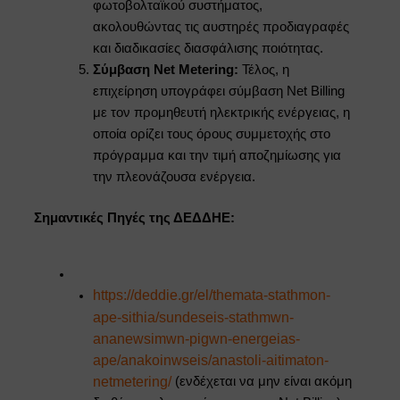
φωτοβολταϊκού συστήματος,
ακολουθώντας τις αυστηρές προδιαγραφές
και διαδικασίες διασφάλισης ποιότητας.
Σύμβαση Net Metering:
Τέλος, η
επιχείρηση υπογράφει σύμβαση Net Billing
με τον προμηθευτή ηλεκτρικής ενέργειας, η
οποία ορίζει τους όρους συμμετοχής στο
πρόγραμμα και την τιμή αποζημίωσης για
την πλεονάζουσα ενέργεια.
Σημαντικές Πηγές της ΔΕΔΔΗΕ:
https://deddie.gr/el/themata-stathmon-
ape-sithia/sundeseis-stathmwn-
ananewsimwn-pigwn-energeias-
ape/anakoinwseis/anastoli-aitimaton-
netmetering/
(ενδέχεται να μην είναι ακόμη