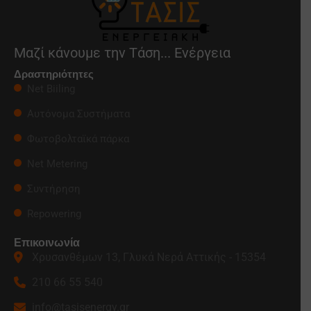
Μαζί κάνουμε την Τάση... Ενέργεια
Δραστηριότητες
Net Biiling
Αυτόνομα Συστήματα
Φωτοβολταϊκά πάρκα
Net Metering
Συντήρηση
Repowering
Επικοινωνία
Χρυσανθέμων 13, Γλυκά Νερά Αττικής - 15354
210 66 55 540
info@tasisenergy.gr