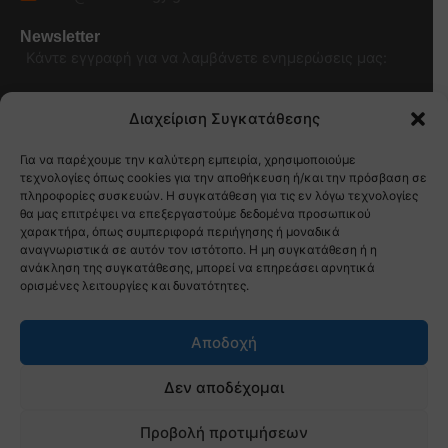
Newsletter
Κάντε εγγραφή για να λαμβάνετε ενημερώσεις μας:
Διαχείριση Συγκατάθεσης
Για να παρέχουμε την καλύτερη εμπειρία, χρησιμοποιούμε
τεχνολογίες όπως cookies για την αποθήκευση ή/και την πρόσβαση σε
πληροφορίες συσκευών. Η συγκατάθεση για τις εν λόγω τεχνολογίες
θα μας επιτρέψει να επεξεργαστούμε δεδομένα προσωπικού
χαρακτήρα, όπως συμπεριφορά περιήγησης ή μοναδικά
αναγνωριστικά σε αυτόν τον ιστότοπο. Η μη συγκατάθεση ή η
ανάκληση της συγκατάθεσης, μπορεί να επηρεάσει αρνητικά
ορισμένες λειτουργίες και δυνατότητες.
ΠΟΛΙΤΙΚΗ ΑΠΟΡΡΗΤΟΥ
Αποδοχή
Δεν αποδέχομαι
Copyright © 2026
Προβολή προτιμήσεων