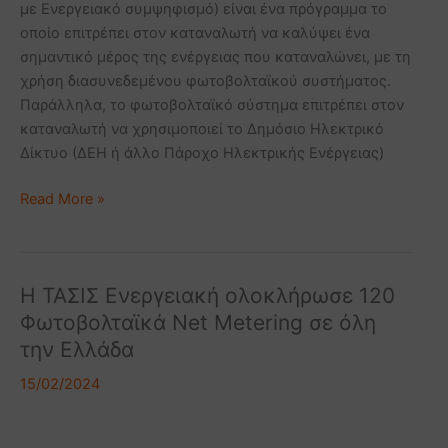
με Ενεργειακό συμψηφισμό) είναι ένα πρόγραμμα το
οποίο επιτρέπει στον καταναλωτή να καλύψει ένα
σημαντικό μέρος της ενέργειας που καταναλώνει, με τη
χρήση διασυνεδεμένου φωτοβολταϊκού συστήματος.
Παράλληλα, το φωτοβολταϊκό σύστημα επιτρέπει στον
καταναλωτή να χρησιμοποιεί το Δημόσιο Ηλεκτρικό
Δίκτυο (ΔΕΗ ή άλλο Πάροχο Ηλεκτρικής Ενέργειας)
Read More »
Η ΤΑΣΙΣ Ενεργειακή ολοκλήρωσε 120
Η
ΤΑΣΙΣ
Φωτοβολταϊκά Net Metering σε όλη
Ενεργειακή
την Ελλάδα
ολοκλήρωσε
15/02/2024
120
Φωτοβολταϊκά
Net