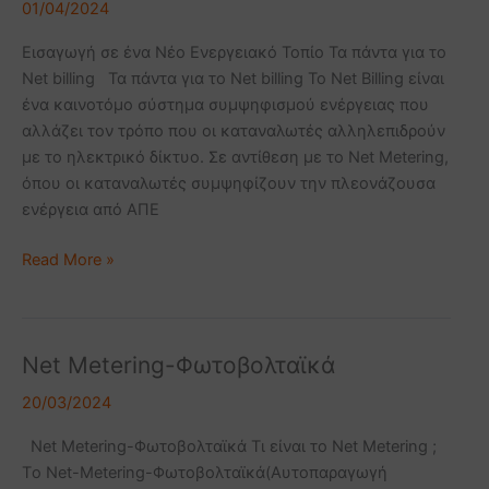
01/04/2024
για
το
Εισαγωγή σε ένα Νέο Ενεργειακό Τοπίο Τα πάντα για το
Net
Net billing Τα πάντα για το Net billing Το Net Billing είναι
billing
ένα καινοτόμο σύστημα συμψηφισμού ενέργειας που
αλλάζει τον τρόπο που οι καταναλωτές αλληλεπιδρούν
με το ηλεκτρικό δίκτυο. Σε αντίθεση με το Net Metering,
όπου οι καταναλωτές συμψηφίζουν την πλεονάζουσα
ενέργεια από ΑΠΕ
Read More »
Net Metering-Φωτοβολταϊκά
Net
Metering-
20/03/2024
Φωτοβολταϊκά
Net Metering-Φωτοβολταϊκά Τι είναι το Net Metering ;
Tο Net-Metering-Φωτοβολταϊκά(Αυτοπαραγωγή