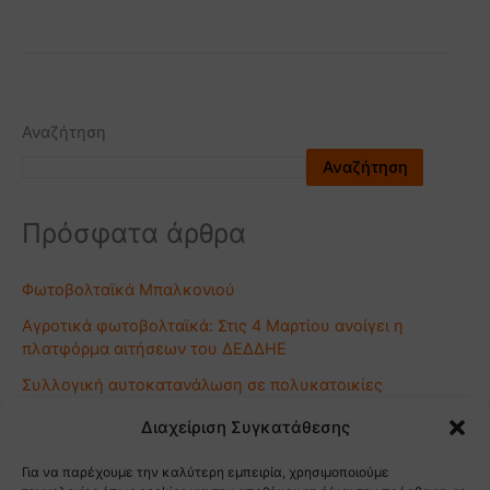
Αναζήτηση
Αναζήτηση
Πρόσφατα άρθρα
Φωτοβολταϊκά Μπαλκονιού
Αγροτικά φωτοβολταϊκά: Στις 4 Μαρτίου ανοίγει η
πλατφόρμα αιτήσεων του ΔΕΔΔΗΕ
Συλλογική αυτοκατανάλωση σε πολυκατοικίες
Φωτοβολταϊκά σε Κακοκαιρία: Πώς Παράγουν Ενέργεια
Διαχείριση Συγκατάθεσης
Ακόμα και Χωρίς Ήλιο
Για να παρέχουμε την καλύτερη εμπειρία, χρησιμοποιούμε
Αγρο-Φωτοβολταϊκα