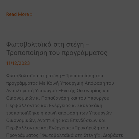
Metering
σε
Read More »
όλη
την
Ελλάδα
Φωτοβολταϊκά στη στέγη –
Φωτοβολταϊκά
στη
Τροποποίηση του προγράμματος
στέγη
11/12/2023
–
Τροποποίηση
Φωτοβολταϊκά στη στέγη – Τροποποίηση του
του
προγράμματος Με Κοινή Υπουργική Απόφαση του
προγράμματος
Αναπληρωτή Υπουργού Εθνικής Οικονομίας και
Οικονομικών κ. Παπαθανάση και του Υπουργού
Περιβάλλοντος και Ενέργειας κ. Σκυλακάκη,
τροποποιήθηκε η κοινή απόφαση των Υπουργών
Οικονομικών, Ανάπτυξης και Επενδύσεων και
Περιβάλλοντος και Ενέργειας «Προκήρυξη του
Προγράμματος “Φωτοβολταϊκά στη Στέγη”». Διαβάστε